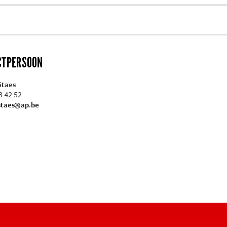
CTPERSOON
Staes
3 42 52
staes@ap.be