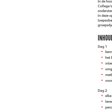
In de hoo
Collega’s
onderste
In deze o
toepasbaa
groepsdy
INHOU
Dag 1
kenn
het 
inte
omga
meth
voor
Dag 2
elke
lere
pers