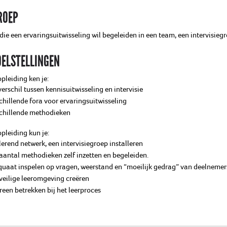
ROEP
die een ervaringsuitwisseling wil begeleiden in een team, een intervisiegr
OELSTELLINGEN
pleiding ken je:
verschil tussen kennisuitwisseling en intervisie
chillende fora voor ervaringsuitwisseling
chillende methodieken
pleiding kun je:
lerend netwerk, een intervisiegroep installeren
aantal methodieken zelf inzetten en begeleiden.
uaat inspelen op vragen, weerstand en “moeilijk gedrag” van deelnemer
veilige leeromgeving creëren
reen betrekken bij het leerproces