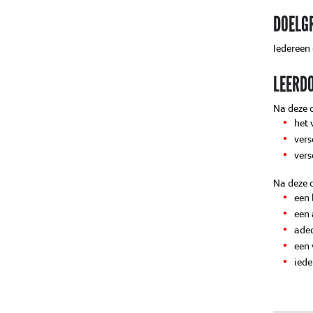
DOELG
Iedereen 
LEERD
Na deze o
het 
vers
vers
Na deze o
een 
een 
adeq
een 
iede