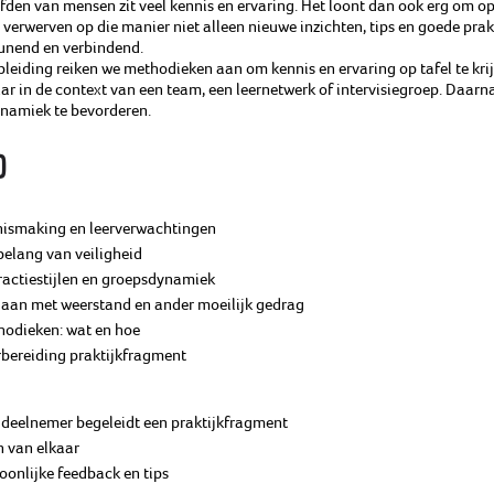
fden van mensen zit veel kennis en ervaring. Het loont dan ook erg om op 
 verwerven op die manier niet alleen nieuwe inzichten, tips en goede prakt
unend en verbindend.
pleiding reiken we methodieken aan om kennis en ervaring op tafel te kri
r in de context van een team, een leernetwerk of intervisiegroep. Daarnaa
namiek te bevorderen.
D
ismaking en leerverwachtingen
belang van veiligheid
ractiestijlen en groepsdynamiek
an met weerstand en ander moeilijk gedrag
odieken: wat en hoe
bereiding praktijkfragment
 deelnemer begeleidt een praktijkfragment
n van elkaar
oonlijke feedback en tips