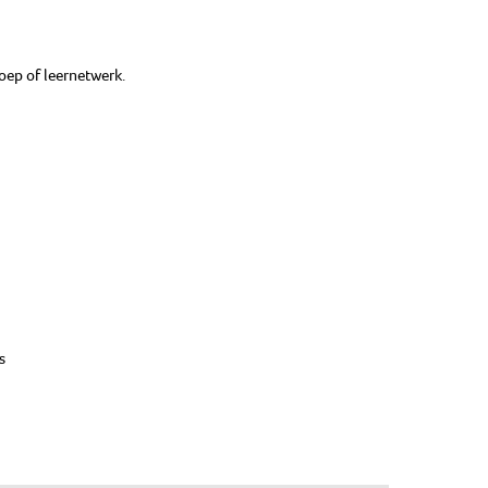
oep of leernetwerk.
s