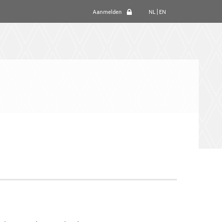
Aanmelden
NL
|
EN