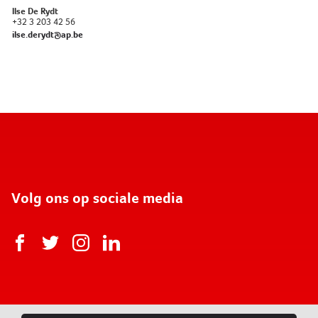
Ilse De Rydt
+32 3 203 42 56
ilse.derydt@ap.be
Volg ons op sociale media